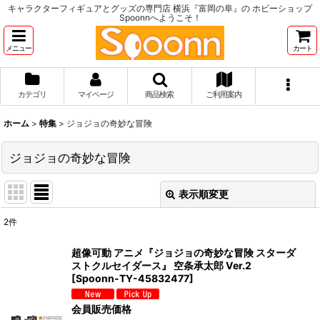
キャラクターフィギュアとグッズの専門店 横浜『富岡の阜』の ホビーショップ
Spoonnへようこそ！
メニュー
カート
カテゴリ
マイページ
商品検索
ご利用案内
ホーム
>
特集
>
ジョジョの奇妙な冒険
ジョジョの奇妙な冒険
表示順変更
閉じる
2
件
表示数
:
超像可動 アニメ『ジョジョの奇妙な冒険 スターダ
ストクルセイダース』 空条承太郎 Ver.2
並び順
:
[
Spoonn-TY-45832477
]
会員販売価格
絞り込む