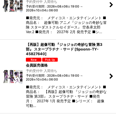
予約受付中 入荷待ち
予約受付期間
:
2026
08
06
19:00
～
年
月
日
2026
10
04
06:00
年
月
日
■発売元： メディコス・エンタテインメント ■
商品名： 超像可動 アニメ『ジョジョの奇妙な冒
険 スターダストクルセイダース』 空条承太郎
Ver.2 ■発売月： 2027年 2月 発売予定 ■シ…
【再販】超像可動 『ジョジョの奇妙な冒険 第3
部』 スタープラチナ・サード
[
Spoonn-TY-
45827640
]
会員販売価格
予約受付中 入荷待ち
予約受付期間
:
2026
08
06
19:00
～
年
月
日
2026
10
04
06:00
年
月
日
■発売元： メディコス・エンタテインメント ■
商品名： 【再販】超像可動 『ジョジョの奇妙な
冒険 第3部』 スタープラチナ・サード ■発売
月： 2027年 1月 発売予定 ■シリーズ： 超像
可動…