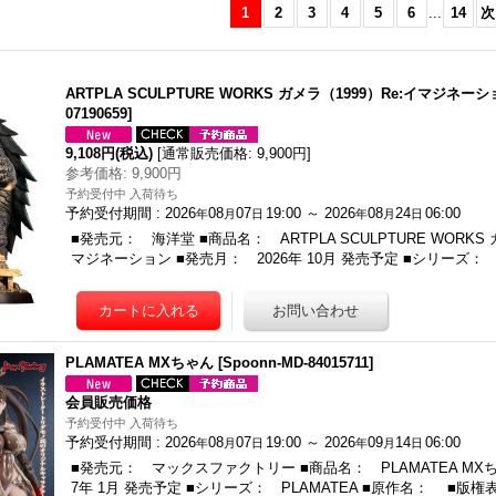
1
2
3
4
5
6
...
14
次
イ
ねんどろいど 「モンスターハ
ねんどろいど TVアニメ「ベル
f
D-
ンター」シリーズ リオレウス
セルク」 ガッツ 狂戦士の甲冑
ル
ARTPLA SCULPTURE WORKS ガメラ（1999）Re:イマジネー
[
Spoonn-FG-32590670
]
Ver. BLOOD EDITION
28
07190659
]
[
Spoonn-FG-32590632
]
会員販売価格
会
9,108円
(税込)
[
通常販売価格
:
9,900円
]
会員販売価格
予約受付中 入荷待ち
予
参考価格
:
9,900円
予約受付期間
:
予
予約受付中 入荷待ち
予約受付中 入荷待ち
2026
08
07
19:00
～
予約受付期間
:
20
年
月
日
予約受付期間
:
2026
08
07
19:00
～
2026
08
24
06:00
年
月
日
年
月
日
2026
09
16
06:00
2026
08
07
19:00
～
20
年
月
日
年
月
日
■発売元： 海洋堂 ■商品名： ARTPLA SCULPTURE WORKS 
2026
09
14
06:00
年
月
日
マジネーション ■発売月： 2026年 10月 発売予定 ■シリーズ： A
PLAMATEA MXちゃん
[
Spoonn-MD-84015711
]
会員販売価格
予約受付中 入荷待ち
予約受付期間
:
2026
08
07
19:00
～
2026
09
14
06:00
年
月
日
年
月
日
■発売元： マックスファクトリー ■商品名： PLAMATEA MXち
7年 1月 発売予定 ■シリーズ： PLAMATEA ■原作名： ■版