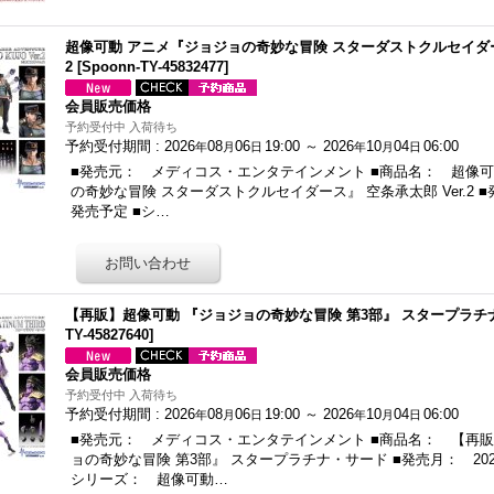
超像可動 アニメ『ジョジョの奇妙な冒険 スターダストクルセイダース
2
[
Spoonn-TY-45832477
]
会員販売価格
予約受付中 入荷待ち
予約受付期間
:
2026
08
06
19:00
～
2026
10
04
06:00
年
月
日
年
月
日
■発売元： メディコス・エンタテインメント ■商品名： 超像可
の奇妙な冒険 スターダストクルセイダース』 空条承太郎 Ver.2 ■発
発売予定 ■シ…
【再販】超像可動 『ジョジョの奇妙な冒険 第3部』 スタープラチ
TY-45827640
]
会員販売価格
予約受付中 入荷待ち
予約受付期間
:
2026
08
06
19:00
～
2026
10
04
06:00
年
月
日
年
月
日
■発売元： メディコス・エンタテインメント ■商品名： 【再販
ョの奇妙な冒険 第3部』 スタープラチナ・サード ■発売月： 2027
シリーズ： 超像可動…