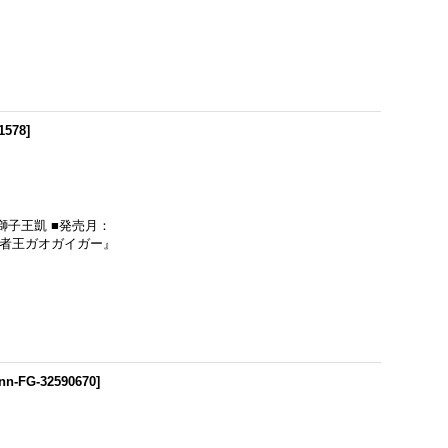
1578
]
 獅子王凱 ■発売月：
『勇者王ガオガイガー』
nn-FG-32590670
]