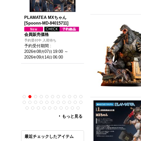
RE WORK
PLAMATEA MXちゃん
PLAMATEA 『勇者王ガオガ
e:イマジネ
[
Spoonn-MD-84015711
]
ガー』 獅子王凱
[
Spoonn-M
D-
32591578
]
会員販売価格
会員販売価格
予約受付中 入荷待ち
予約受付期間
:
予約受付中 入荷待ち
0円
]
2026
08
07
19:00
～
予約受付期間
:
年
月
日
2026
09
14
06:00
2026
08
03
19:00
～
年
月
日
年
月
日
2026
09
14
06:00
年
月
日
0
～
0
もっと見る
最近チェックしたアイテム