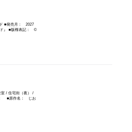
 ■発売月： 2027
ード』 ■版権表記： ©
 / 住宅街（夜） /
ーズ： ■原作名： じお