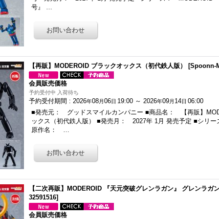
号』 …
【再販】MODEROID ブラックオックス（初代鉄人版）
[
Spoonn-
会員販売価格
予約受付中 入荷待ち
予約受付期間
:
2026
08
06
19:00
～
2026
09
14
06:00
年
月
日
年
月
日
■発売元： グッドスマイルカンパニー ■商品名： 【再販】MODE
ックス（初代鉄人版） ■発売月： 2027年 1月 発売予定 ■シリーズ
原作名： …
【二次再販】MODEROID 『天元突破グレンラガン』 グレンラガ
32591516
]
会員販売価格