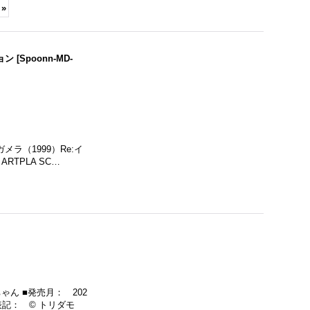
»
igma 『オーバーロード』 ア
じおらまんしょん200 (実験室 /
超像可動 
ベド
[
Spoonn-FG-
住宅街（夜） / 【二次再販】
奇妙な冒険
ション
[
Spoonn-MD-
665569
]
書斎)
セイダース』
2
[
Spoonn-
員販売価格
会員販売価格
予約受付期間
:
会員販売価
約受付中 入荷待ち
約受付期間
:
2026
08
07
19:00
～
年
月
日
予約受付中 
26
08
07
19:00
～
2026
08
31
06:00
予約受付
年
月
日
年
月
日
26
09
28
06:00
2026
08
年
月
日
年
月
ガメラ（1999）Re:イ
2026
10
年
月
RTPLA SC…
ゃん ■発売月： 202
権表記： © トリダモ