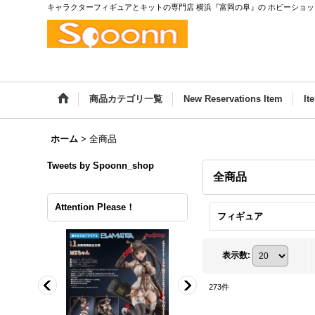
キャラクターフィギュアとキットの専門店 横浜『富岡の阜』の ホビーショップ
商品カテゴリ一覧
New Reservations Item
It
ホーム
>
全商品
Tweets by Spoonn_shop
全商品
Attention Please！
フィギュア
表示数
:
273
件