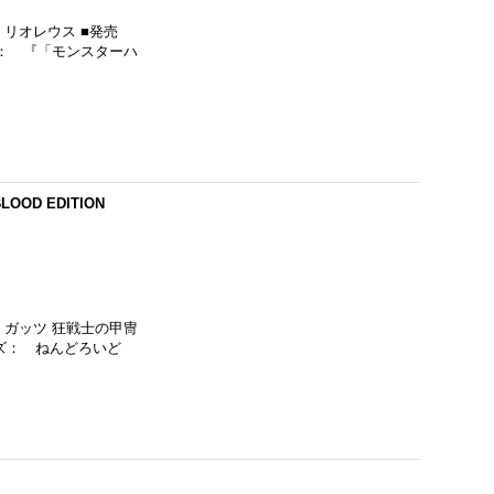
リオレウス ■発売
作名： 『「モンスターハ
OD EDITION
 ガッツ 狂戦士の甲冑
シリーズ： ねんどろいど