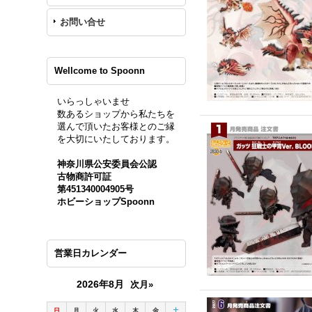
お問い合せ
Wellcome to Spoonn
いらっしゃいませ
数あるショップから私たちを
選んで頂いたお客様とのご縁
を大切にいたしております。
神奈川県公安委員会公認
古物商許可証
第451340004905号
ホビーショップSpoonn
営業日カレンダー
2026年8月
次月»
日
月
火
水
木
金
土