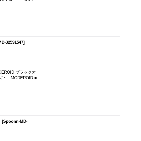
MD-32591547
]
ROID ブラックオ
： MODEROID ■
ン
[
Spoonn-MD-