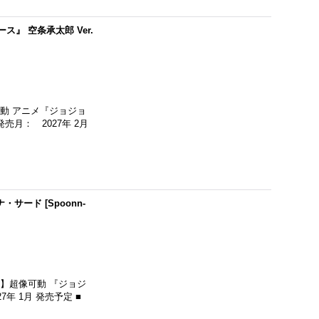
』 空条承太郎 Ver.
動 アニメ『ジョジョ
売月： 2027年 2月
ナ・サード
[
Spoonn-
】超像可動 『ジョジ
年 1月 発売予定 ■