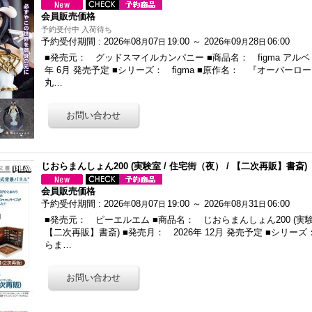
会員販売価格
予約受付中 入荷待ち
予約受付期間
:
2026
08
07
19:00
～
2026
09
28
06:00
年
月
日
年
月
日
■発売元： グッドスマイルカンパニー ■商品名： figma アルベド
年 6月 発売予定 ■シリーズ： figma ■原作名： 『オーバーロ
丸…
じおらまんしょん200 (実験室 / 住宅街（夜） / 【二次再販】書斎)
会員販売価格
予約受付期間
:
2026
08
07
19:00
～
2026
08
31
06:00
年
月
日
年
月
日
■発売元： ピーエルエム ■商品名： じおらまんしょん200 (実験室
【二次再販】書斎) ■発売月： 2026年 12月 発売予定 ■シリ
らま…