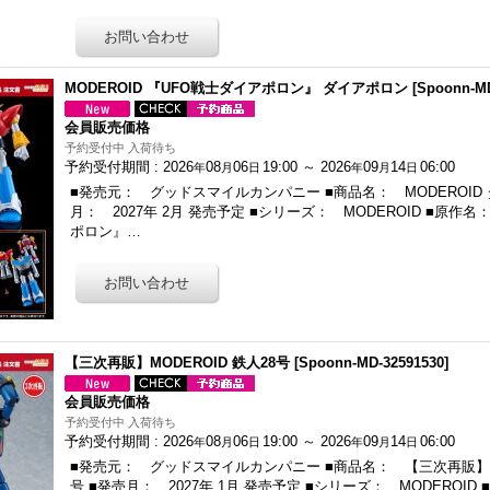
MODEROID 『UFO戦士ダイアポロン』 ダイアポロン
[
Spoonn-MD
会員販売価格
予約受付中 入荷待ち
予約受付期間
:
2026
08
06
19:00
～
2026
09
14
06:00
年
月
日
年
月
日
■発売元： グッドスマイルカンパニー ■商品名： MODEROID
月： 2027年 2月 発売予定 ■シリーズ： MODEROID ■原作
ポロン』…
【三次再販】MODEROID 鉄人28号
[
Spoonn-MD-32591530
]
会員販売価格
予約受付中 入荷待ち
予約受付期間
:
2026
08
06
19:00
～
2026
09
14
06:00
年
月
日
年
月
日
■発売元： グッドスマイルカンパニー ■商品名： 【三次再販】MO
号 ■発売月： 2027年 1月 発売予定 ■シリーズ： MODEROID