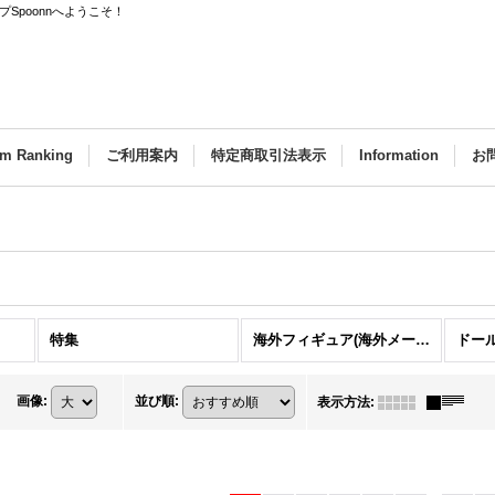
Spoonnへようこそ！
em Ranking
ご利用案内
特定商取引法表示
Information
お
特集
海外フィギュア(海外メーカー・海外作品)
ドー
画像
:
並び順
:
表示方法
: