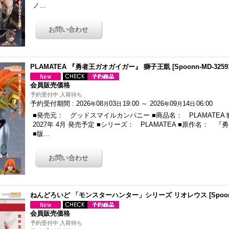
ノ…
PLAMATEA 『勇者王ガオガイガー』 獅子王凱
[
Spoonn-MD-3259
会員販売価格
予約受付中 入荷待ち
予約受付期間
:
2026
08
03
19:00
～
2026
09
14
06:00
年
月
日
年
月
日
■発売元： グッドスマイルカンパニー ■商品名： PLAMATEA
2027年 4月 発売予定 ■シリーズ： PLAMATEA ■原作名： 
■版…
ねんどろいど 「モンスターハンター」シリーズ リオレウス
[
Spoo
会員販売価格
予約受付中 入荷待ち