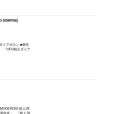
-32589766
]
 ダイアポロン ■発売
名： 『UFO戦士ダイア
DEROID 鉄人28
 ■原作名： 『鉄人28