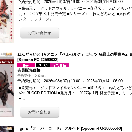
予約受付期間
:
2026
08
07
19:00
～
2026
09
16
06:00
年
月
日
年
月
日
■発売元： グッドスマイルカンパニー ■商品名： ねんどろいど 
月： 2027年 3月 発売予定 ■シリーズ： ねんどろいど ■原
ンター」シリーズ』 …
ねんどろいど TVアニメ「ベルセルク」 ガッツ 狂戦士の甲冑Ver. BLO
[
Spoonn-FG-32590632
]
会員販売価格
予約受付中 入荷待ち
予約受付期間
:
2026
08
07
19:00
～
2026
09
14
06:00
年
月
日
年
月
日
■発売元： グッドスマイルカンパニー ■商品名： ねんどろいど
Ver. BLOOD EDITION ■発売月： 2027年 1月 発売予定 ■
■…
figma 『オーバーロード』 アルベド
[
Spoonn-FG-28665569
]