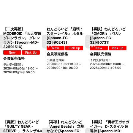
【二次再販】
ねんどろいど 『崩壊：
【再販】ねんどろいど
MODEROID 『天元突破
スターレイル』 ホタル
『OMORI』 バジル
グレンラガン』 グレン
[
Spoonn-FG-
[
Spoonn-FG-
ラガン
[
Spoonn-MD-
32590243
]
32590731
]
32591516
]
会員販売価格
会員販売価格
会員販売価格
予約受付期間
:
予約受付期間
:
2026
08
06
19:00
～
2026
08
06
19:00
～
予約受付期間
:
年
月
日
年
月
日
2026
09
16
06:00
2026
09
14
06:00
2026
08
06
19:00
～
年
月
日
年
月
日
年
月
日
2026
09
14
06:00
年
月
日
【再販】ねんどろいど
【再販】ねんどろいど
【再販】『勇者王ガオガ
『GUILTY GEAR -
『Angel Beats!』 立華
イガー』 D-スタイル 超
STRIVE-』 ラムレザル=
かなで
[
Spoonn-FG-
竜神
[
Spoonn-MD-