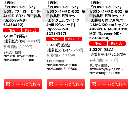
【再販】
【再販】
【再販】
『POWERDoLLS2』
『POWERDoLLS2』
『POWERDoLLS2』
1/35 パワーローダーX-
1/35 X-4+(PD-802) 装
1/35 X-4+(PD-802) 装
4+(PD-802）装甲歩兵
甲歩兵用 武装セット1
甲歩兵用 武装セット2
[
Spoonn-MD-
[エンジェルウイング
[武装取り付け用肩パー
62380892
]
&M51グレネード]
ツ&MC120mmキャノン
[
Spoonn-MD-
&DRu20ATM&DSG11S
62384357
]
MG]
[
Spoonn-MD-
7,480
円
(税込)
62384364
]
[
通常販売価格
:
8,800
円
]
2,338
円
(税込)
参考価格
:
8,800
円
2,525
円
(税込)
[
通常販売価格
:
2,750
円
]
予約受付期間
:
[
通常販売価格
:
2,970
円
]
参考価格
:
2,750
円
2026
07
24
19:00
～
年
月
日
参考価格
:
2,970
円
2026
08
15
06:00
年
月
日
予約受付期間
:
2026
07
24
19:00
～
年
月
日
予約受付期間
:
2026
08
15
06:00
年
月
日
2026
07
24
19:00
～
年
月
日
2026
08
15
06:00
年
月
日
カートに入れる
カートに入れる
カートに入れる