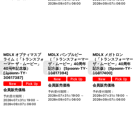
2026
09
07
06:00
2026
09
07
06:00
年
月
日
年
月
日
MDLX オプティマスプ
MDLX バンブルビー
MDLX メガトロン
ライム（「トランスフォ
（「トランスフォーマー
（「トランスフォーマー
ーマー ザ・ムービー」
ザ・ムービー」40周年
ザ・ムービー」40周年
40周年記念版）
記念版）
[
Spoonn-TY-
記念版）
[
Spoonn-TY-
[
Spoonn-TY-
30617394
]
30617400
]
30617387
]
会員販売価格
会員販売価格
会員販売価格
予約受付期間
:
予約受付期間
:
2026
07
31
19:00
～
2026
07
31
19:00
～
予約受付期間
:
年
月
日
年
月
日
2026
09
07
06:00
2026
09
07
06:00
2026
07
31
19:00
～
年
月
日
年
月
日
年
月
日
2026
09
07
06:00
年
月
日