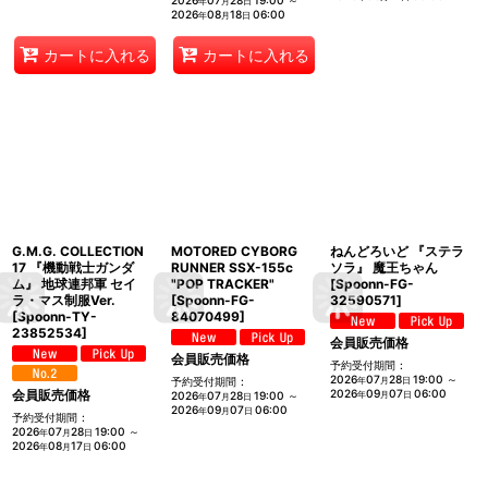
2026
07
28
19:00
～
年
月
日
2026
08
18
06:00
年
月
日
カートに入れる
カートに入れる
G.M.G. COLLECTION
MOTORED CYBORG
ねんどろいど 『ステラ
17 『機動戦士ガンダ
RUNNER SSX-155c
ソラ』 魔王ちゃん
ム』 地球連邦軍 セイ
"POP TRACKER"
[
Spoonn-FG-
ラ・マス制服Ver.
[
Spoonn-FG-
32590571
]
[
Spoonn-TY-
84070499
]
23852534
]
会員販売価格
会員販売価格
予約受付期間
:
2026
07
28
19:00
～
予約受付期間
:
年
月
日
会員販売価格
2026
09
07
06:00
2026
07
28
19:00
～
年
月
日
年
月
日
2026
09
07
06:00
年
月
日
予約受付期間
:
2026
07
28
19:00
～
年
月
日
2026
08
17
06:00
年
月
日