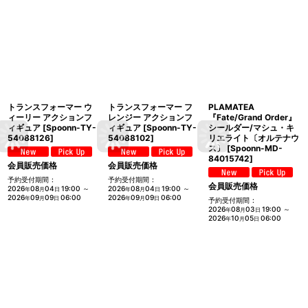
トランスフォーマー ウ
トランスフォーマー フ
PLAMATEA
ィーリー アクションフ
レンジー アクションフ
『Fate/Grand Order』
ィギュア
[
Spoonn-TY-
ィギュア
[
Spoonn-TY-
シールダー/マシュ・キ
54088126
]
54088102
]
リエライト〔オルテナウ
ス〕
[
Spoonn-MD-
84015742
]
会員販売価格
会員販売価格
予約受付期間
:
予約受付期間
:
会員販売価格
2026
08
04
19:00
～
2026
08
04
19:00
～
年
月
日
年
月
日
2026
09
09
06:00
2026
09
09
06:00
年
月
日
年
月
日
予約受付期間
:
2026
08
03
19:00
～
年
月
日
2026
10
05
06:00
年
月
日