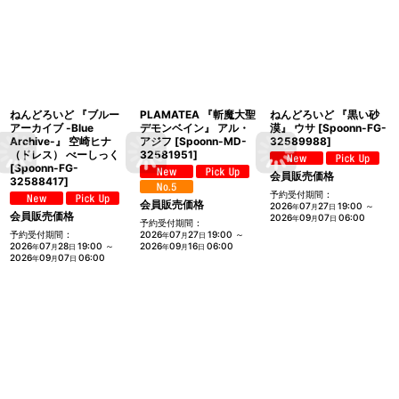
ねんどろいど 『ブルー
PLAMATEA 『斬魔大聖
ねんどろいど 『黒い砂
アーカイブ -Blue
デモンベイン』 アル・
漠』 ウサ
[
Spoonn-FG-
Archive-』 空崎ヒナ
アジフ
[
Spoonn-MD-
32589988
]
（ドレス） べーしっく
32581951
]
[
Spoonn-FG-
会員販売価格
32588417
]
予約受付期間
:
会員販売価格
2026
07
27
19:00
～
年
月
日
会員販売価格
2026
09
07
06:00
年
月
日
予約受付期間
:
予約受付期間
:
2026
07
27
19:00
～
年
月
日
2026
07
28
19:00
～
2026
09
16
06:00
年
月
日
年
月
日
2026
09
07
06:00
年
月
日