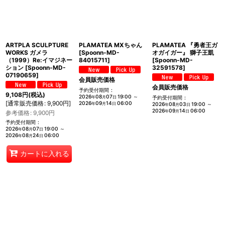
ARTPLA SCULPTURE
PLAMATEA MXちゃん
PLAMATEA 『勇者王ガ
WORKS ガメラ
[
Spoonn-MD-
オガイガー』 獅子王凱
（1999）Re:イマジネー
84015711
]
[
Spoonn-MD-
ション
[
Spoonn-MD-
32591578
]
07190659
]
会員販売価格
会員販売価格
予約受付期間
:
9,108
円
(税込)
2026
08
07
19:00
～
年
月
日
予約受付期間
:
[
通常販売価格
:
9,900
円
]
2026
09
14
06:00
年
月
日
2026
08
03
19:00
～
年
月
日
2026
09
14
06:00
年
月
日
参考価格
:
9,900
円
予約受付期間
:
2026
08
07
19:00
～
年
月
日
2026
08
24
06:00
年
月
日
カートに入れる