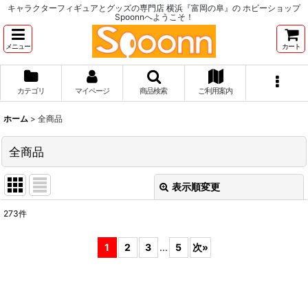
キャラクターフィギュアとグッズの専門店 横浜『富岡の阜』の ホビーショップ
Spoonnへようこそ！
メニュー
カート
カテゴリ
マイページ
商品検索
ご利用案内
ホーム
>
全商品
全商品
表示順変更
閉じる
273
件
表示数
:
1
2
3
...
5
次
»
並び順
:
絞り込む