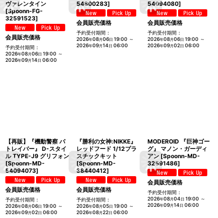
ヴァレンタイン
54800283
]
54094080
]
[
Spoonn-FG-
32591523
]
会員販売価格
会員販売価格
予約受付期間
:
予約受付期間
:
会員販売価格
2026
08
06
19:00
～
2026
08
06
19:00
～
年
月
日
年
月
日
2026
09
14
06:00
2026
09
02
06:00
年
月
日
年
月
日
予約受付期間
:
2026
08
06
19:00
～
年
月
日
2026
09
14
06:00
年
月
日
【再販】『機動警察 パ
『勝利の女神:NIKKE』
MODEROID 『巨神ゴー
トレイバー』 D-スタイ
レッドフード 1/12プラ
グ』 マノン・ガーディ
ル TYPE-J9 グリフォン
スチックキット
アン
[
Spoonn-MD-
[
Spoonn-MD-
[
Spoonn-MD-
32591486
]
54094073
]
38440412
]
会員販売価格
会員販売価格
会員販売価格
予約受付期間
:
2026
08
04
19:00
～
予約受付期間
:
予約受付期間
:
年
月
日
2026
09
14
06:00
2026
08
06
19:00
～
2026
08
05
19:00
～
年
月
日
年
月
日
年
月
日
2026
09
02
06:00
2026
08
22
06:00
年
月
日
年
月
日