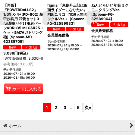
【再販】
figma 『東島丹三郎は仮
ねんどろいど 初音ミク
『POWERDoLLS2』
面ライダーになりたい』
モニタリングVer.
1/35 X-4+(PD-802) 装
岡田ユリコ（電波人間タ
[
Spoonn-FG-
甲歩兵用 武装セット3
ックルVer.）
[
Spoonn-
32589964
]
[武装取り付け用肩パー
FG-32589933
]
ツ&DRu35 MLC&R25ロ
会員販売価格
ケット&M7Aガトリング
会員販売価格
砲]
[
Spoonn-MD-
予約受付期間
:
2026
07
24
19:00
～
62385705
]
予約受付期間
:
年
月
日
2026
08
31
06:00
2026
07
24
19:00
～
年
月
日
年
月
日
2026
08
31
06:00
年
月
日
3,086
円
(税込)
[
通常販売価格
:
3,630
円
]
参考価格
:
3,630
円
予約受付期間
:
2026
07
24
19:00
～
年
月
日
2026
08
15
06:00
年
月
日
カートに入れる
1
2
3
...
5
次
»
ホーム