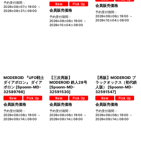
予約受付期間
:
会員販売価格
2026
08
07
19:00
～
年
月
日
会員販売価格
2026
08
31
06:00
年
月
日
予約受付期間
:
2026
08
06
19:00
～
予約受付期間
:
年
月
日
2026
10
04
06:00
2026
08
06
19:00
～
年
月
日
年
月
日
2026
10
04
06:00
年
月
日
MODEROID 『UFO戦士
【三次再販】
【再販】MODEROID ブ
ダイアポロン』 ダイア
MODEROID 鉄人28号
ラックオックス（初代鉄
ポロン
[
Spoonn-MD-
[
Spoonn-MD-
人版）
[
Spoonn-MD-
32589766
]
32591530
]
32591547
]
会員販売価格
会員販売価格
会員販売価格
予約受付期間
:
予約受付期間
:
予約受付期間
:
2026
08
06
19:00
～
2026
08
06
19:00
～
2026
08
06
19:00
～
年
月
日
年
月
日
年
月
日
2026
09
14
06:00
2026
09
14
06:00
2026
09
14
06:00
年
月
日
年
月
日
年
月
日