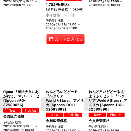
2026
07
31
19:00
～
2026
07
31
19:00
～
年
月
日
年
月
日
1,782
円
(税込)
2026
09
07
06:00
2026
09
07
06:00
年
月
日
年
月
日
[
通常販売価格
:
1,980
円
]
参考価格
:
1,980
円
予約受付期間
:
2026
07
31
19:00
～
年
月
日
2026
09
07
06:00
年
月
日
カートに入れる
figma 『魔法少女にあこ
ねんどろいどどーる
ねんどろいどどーる お
がれて』 マジアベーゼ
『ヘタリア
ようふくセット 『ヘタ
[
Spoonn-FG-
World★Stars』 アメリ
リア World★Stars』 ア
32590656
]
カ
[
Spoonn-DOLL-
メリカ
[
Spoonn-DOLL-
32589889
]
32589896
]
会員販売価格
会員販売価格
会員販売価格
予約受付期間
:
2026
07
31
19:00
～
年
月
日
予約受付期間
:
予約受付期間
:
2026
09
16
06:00
年
月
日
2026
07
31
19:00
～
2026
07
31
19:00
～
年
月
日
年
月
日