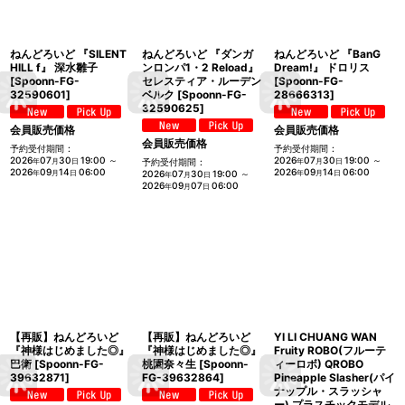
ねんどろいど 『SILENT
ねんどろいど 『ダンガ
ねんどろいど 『BanG
HILL f』 深水雛子
ンロンパ1・2 Reload』
Dream!』 ドロリス
[
Spoonn-FG-
セレスティア・ルーデン
[
Spoonn-FG-
32590601
]
ベルク
[
Spoonn-FG-
28666313
]
32590625
]
会員販売価格
会員販売価格
会員販売価格
予約受付期間
:
予約受付期間
:
2026
07
30
19:00
～
2026
07
30
19:00
～
年
月
日
予約受付期間
:
年
月
日
2026
09
14
06:00
2026
09
14
06:00
年
月
日
2026
07
30
19:00
～
年
月
日
年
月
日
2026
09
07
06:00
年
月
日
【再販】ねんどろいど
【再販】ねんどろいど
YI LI CHUANG WAN
『神様はじめました◎』
『神様はじめました◎』
Fruity ROBO(フルーテ
巴衛
[
Spoonn-FG-
桃園奈々生
[
Spoonn-
ィーロボ) QROBO
39632871
]
FG-39632864
]
Pineapple Slasher(パイ
ナップル・スラッシャ
ー) プラスチックモデル