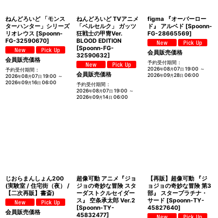
ねんどろいど 「モンス
ねんどろいど TVアニメ
figma 『オーバーロー
ターハンター」シリーズ
「ベルセルク」 ガッツ
ド』 アルベド
[
Spoonn-
リオレウス
[
Spoonn-
狂戦士の甲冑Ver.
FG-28665569
]
FG-32590670
]
BLOOD EDITION
[
Spoonn-FG-
会員販売価格
32590632
]
会員販売価格
予約受付期間
:
2026
08
07
19:00
～
予約受付期間
:
年
月
日
会員販売価格
2026
09
28
06:00
2026
08
07
19:00
～
年
月
日
年
月
日
2026
09
16
06:00
年
月
日
予約受付期間
:
2026
08
07
19:00
～
年
月
日
2026
09
14
06:00
年
月
日
じおらまんしょん200
超像可動 アニメ『ジョ
【再販】超像可動 『ジ
(実験室 / 住宅街（夜） /
ジョの奇妙な冒険 スタ
ョジョの奇妙な冒険 第3
【二次再販】書斎)
ーダストクルセイダー
部』 スタープラチナ・
ス』 空条承太郎 Ver.2
サード
[
Spoonn-TY-
[
Spoonn-TY-
45827640
]
会員販売価格
45832477
]