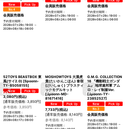
会員販売価格
会員販売価格
予約受付期間
:
予約受付期間
:
会員販売価格
2026
07
29
19:00
～
2026
07
29
19:00
～
年
月
日
年
月
日
2026
08
24
06:00
2026
08
24
06:00
年
月
日
年
月
日
予約受付期間
:
2026
07
29
19:00
～
年
月
日
2026
08
18
06:00
年
月
日
52TOYS BEASTBOX 東
MOSHOWTOYS 大漢虎
G.M.G. COLLECTION
風(サイ2.0)
[
Spoonn-
賁(たいかんこほん) 奎宿
16 『機動戦士ガンダ
TY-85058155
]
(けいしゅく) プラスティ
ム』 地球連邦軍 アム
ックモデルキット
ロ・レイ制服Ver.
[
Spoonn-MD-
[
Spoonn-TY-
3,080
円
(税込)
81671416
]
23852527
]
[
通常販売価格
:
3,850
円
]
参考価格
:
3,850
円
7,733
円
(税込)
予約受付期間
:
[
通常販売価格
:
8,140
円
]
会員販売価格
2026
07
29
19:00
～
年
月
日
参考価格
:
8,140
円
2026
08
17
06:00
年
月
日
予約受付期間
:
2026
07
28
19:00
～
年
月
日
予約受付期間
:
2026
08
17
06:00
年
月
日