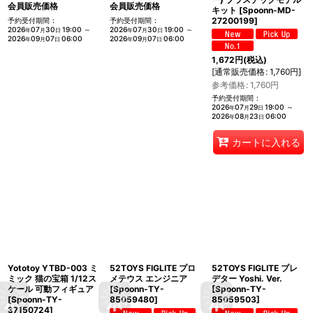
会員販売価格
会員販売価格
キット
[
Spoonn-MD-
27200199
]
予約受付期間
:
予約受付期間
:
2026
07
30
19:00
～
2026
07
30
19:00
～
年
月
日
年
月
日
2026
09
07
06:00
2026
09
07
06:00
年
月
日
年
月
日
1,672
円
(税込)
[
通常販売価格
:
1,760
円
]
参考価格
:
1,760
円
予約受付期間
:
2026
07
29
19:00
～
年
月
日
2026
08
23
06:00
年
月
日
カートに入れる
Yototoy YTBD-003 ミ
52TOYS FIGLITE プロ
52TOYS FIGLITE プレ
ミック 猫の宝箱 1/12ス
メテウス エンジニア
デター Yoshi. Ver.
ケール 可動フィギュア
[
Spoonn-TY-
[
Spoonn-TY-
[
Spoonn-TY-
85059480
]
85059503
]
37150724
]