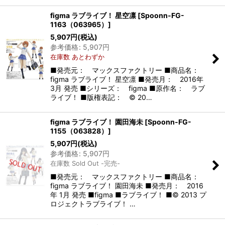
figma ラブライブ！ 星空凛
[
Spoonn-FG-
1163（063965）
]
5,907
円
(税込)
参考価格
:
5,907
円
在庫数 あとわずか
■発売元： マックスファクトリー ■商品名：
figma ラブライブ！ 星空凛 ■発売月： 2016年
3月 発売 ■シリーズ： figma ■原作名： ラブ
ライブ！ ■版権表記： © 20…
figma ラブライブ！ 園田海未
[
Spoonn-FG-
1155（063828）
]
5,907
円
(税込)
参考価格
:
5,907
円
在庫数 Sold Out -完売-
■発売元： マックスファクトリー ■商品名：
figma ラブライブ！ 園田海未 ■発売月： 2016
年 1月 発売 ■figma ■ラブライブ！ ■© 2013 プ
ロジェクトラブライブ！ …