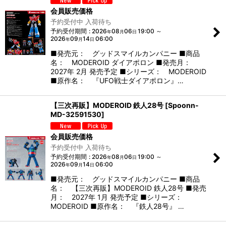
会員販売価格
予約受付中 入荷待ち
予約受付期間
:
2026
08
06
19:00
～
年
月
日
2026
09
14
06:00
年
月
日
■発売元： グッドスマイルカンパニー ■商品
名： MODEROID ダイアポロン ■発売月：
2027年 2月 発売予定 ■シリーズ： MODEROID
■原作名： 『UFO戦士ダイアポロン』…
【三次再販】MODEROID 鉄人28号
[
Spoonn-
MD-32591530
]
会員販売価格
予約受付中 入荷待ち
予約受付期間
:
2026
08
06
19:00
～
年
月
日
2026
09
14
06:00
年
月
日
■発売元： グッドスマイルカンパニー ■商品
名： 【三次再販】MODEROID 鉄人28号 ■発売
月： 2027年 1月 発売予定 ■シリーズ：
MODEROID ■原作名： 『鉄人28号』 …