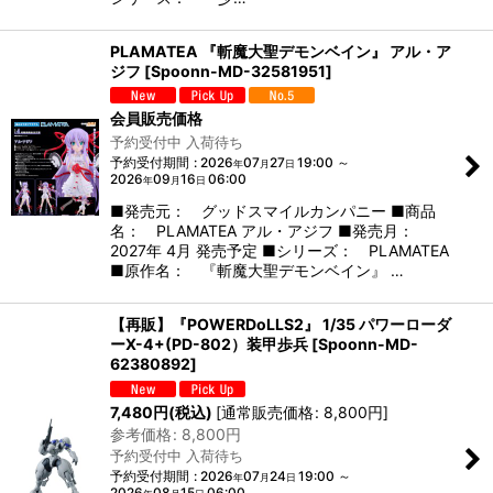
PLAMATEA 『斬魔大聖デモンベイン』 アル・ア
ジフ
[
Spoonn-MD-32581951
]
会員販売価格
予約受付中 入荷待ち
予約受付期間
:
2026
07
27
19:00
～
年
月
日
2026
09
16
06:00
年
月
日
■発売元： グッドスマイルカンパニー ■商品
名： PLAMATEA アル・アジフ ■発売月：
2027年 4月 発売予定 ■シリーズ： PLAMATEA
■原作名： 『斬魔大聖デモンベイン』 …
【再販】『POWERDoLLS2』 1/35 パワーローダ
ーX-4+(PD-802）装甲歩兵
[
Spoonn-MD-
62380892
]
7,480
円
(税込)
[
通常販売価格
:
8,800
円
]
参考価格
:
8,800
円
予約受付中 入荷待ち
予約受付期間
:
2026
07
24
19:00
～
年
月
日
2026
08
15
06:00