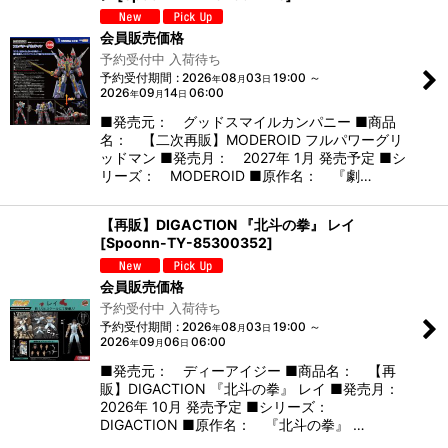
会員販売価格
予約受付中 入荷待ち
予約受付期間
:
2026
08
03
19:00
～
年
月
日
2026
09
14
06:00
年
月
日
■発売元： グッドスマイルカンパニー ■商品
名： 【二次再販】MODEROID フルパワーグリ
ッドマン ■発売月： 2027年 1月 発売予定 ■シ
リーズ： MODEROID ■原作名： 『劇…
【再販】DIGACTION 『北斗の拳』 レイ
[
Spoonn-TY-85300352
]
会員販売価格
予約受付中 入荷待ち
予約受付期間
:
2026
08
03
19:00
～
年
月
日
2026
09
06
06:00
年
月
日
■発売元： ディーアイジー ■商品名： 【再
販】DIGACTION 『北斗の拳』 レイ ■発売月：
2026年 10月 発売予定 ■シリーズ：
DIGACTION ■原作名： 『北斗の拳』 …