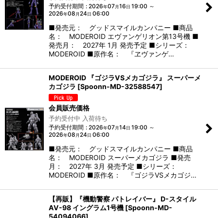
予約受付期間
:
2026
07
16
19:00
～
年
月
日
2026
08
24
06:00
年
月
日
■発売元： グッドスマイルカンパニー ■商品
名： MODEROID エヴァンゲリオン第13号機 ■
発売月： 2027年 1月 発売予定 ■シリーズ：
MODEROID ■原作名： 『ヱヴァンゲ…
MODEROID 『ゴジラVSメカゴジラ』 スーパーメ
カゴジラ
[
Spoonn-MD-32588547
]
会員販売価格
予約受付中 入荷待ち
予約受付期間
:
2026
07
14
19:00
～
年
月
日
2026
08
24
06:00
年
月
日
■発売元： グッドスマイルカンパニー ■商品
名： MODEROID スーパーメカゴジラ ■発売
月： 2027年 3月 発売予定 ■シリーズ：
MODEROID ■原作名： 『ゴジラVSメカゴジ…
【再販】『機動警察 パトレイバー』 D-スタイル
AV-98 イングラム1号機
[
Spoonn-MD-
54094066
]