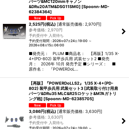
パーツ&MC120mmキャノン
&DRu20ATM&DSG11SMG]
[
Spoonn-MD-
62384364
]
2,525
円
(税込)
[
通常販売価格
:
2,970
円
]
参考価格
:
2,970
円
予約受付中 入荷待ち
予約受付期間
:
2026
07
24
19:00
～
年
月
日
2026
08
15
06:00
年
月
日
■発売元： PLUM ■商品名： 【再販】1/35 X-
4+(PD-802) 装甲歩兵用 武装セット2 ■発売
月： 2026年 10月 発売予定 ■シリーズ： ■
原作名： 『POWERDoL…
【再販】『POWERDoLLS2』 1/35 X-4+(PD-
802) 装甲歩兵用 武装セット3 [武装取り付け用肩
パーツ&DRu35 MLC&R25ロケット&M7Aガトリ
ング砲]
[
Spoonn-MD-62385705
]
3,086
円
(税込)
[
通常販売価格
:
3,630
円
]
参考価格
:
3,630
円
予約受付中 入荷待ち
予約受付期間
:
2026
07
24
19:00
～
年
月
日