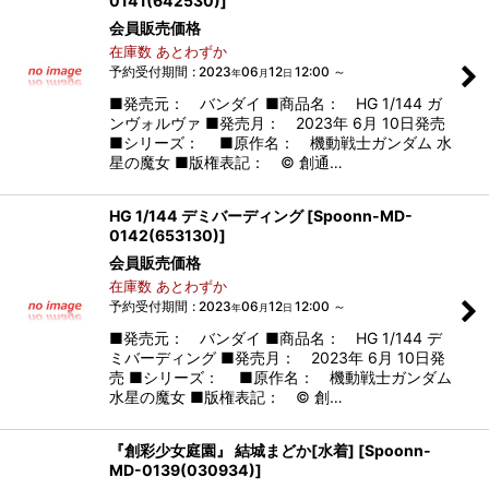
0141(642530)
]
会員販売価格
在庫数 あとわずか
予約受付期間
:
2023
06
12
12:00
～
年
月
日
■発売元： バンダイ ■商品名： HG 1/144 ガ
ンヴォルヴァ ■発売月： 2023年 6月 10日発売
■シリーズ： ■原作名： 機動戦士ガンダム 水
星の魔女 ■版権表記： © 創通…
HG 1/144 デミバーディング
[
Spoonn-MD-
0142(653130)
]
会員販売価格
在庫数 あとわずか
予約受付期間
:
2023
06
12
12:00
～
年
月
日
■発売元： バンダイ ■商品名： HG 1/144 デ
ミバーディング ■発売月： 2023年 6月 10日発
売 ■シリーズ： ■原作名： 機動戦士ガンダム
水星の魔女 ■版権表記： © 創…
『創彩少女庭園』 結城まどか[水着]
[
Spoonn-
MD-0139(030934)
]