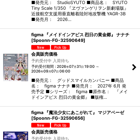
■発売元： StudioSYUTO ■商品名： SYUTO
Tiny Scale 1/350 『ヱヴァンゲリヲン新劇場版』
近接航空支援用垂直離着陸対地攻撃機 YAGR-3B
■発売月： 2026…
figma 『メイドインアビス 烈日の黄金郷』 ナナチ
[
Spoonn-FG-32590649
]
会員販売価格
予約受付中 入荷待ち
予約受付期間
:
2026
07
31
19:00
～
年
月
日
2026
09
07
06:00
年
月
日
■発売元： グッドスマイルカンパニー ■商品
名： figma ナナチ ■発売月： 2027年 6月 発
売予定 ■シリーズ： figma ■原作名： 『メイ
ドインアビス 烈日の黄金郷』 ■版権…
figma 『魔法少女にあこがれて』 マジアベーゼ
[
Spoonn-FG-32590656
]
会員販売価格
予約受付中 入荷待ち