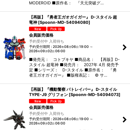
MODEROID ■原作名： 『天元突破グ…
【再販】『勇者王ガオガイガー』 D-スタイル 超
竜神
[
Spoonn-MD-54094080
]
会員販売価格
予約受付中 入荷待ち
予約受付期間
:
2026
08
06
19:00
～
年
月
日
2026
09
02
06:00
年
月
日
■発売元： コトブキヤ ■商品名： 【再販】D-
スタイル 超竜神 ■発売月： 2027年 4月 発売予
定 ■シリーズ： D-スタイル ■原作名： 『勇
者王ガオガイガー』 ■版権表記： © サ…
【再販】『機動警察 パトレイバー』 D-スタイル
TYPE-J9 グリフォン
[
Spoonn-MD-54094073
]
会員販売価格
予約受付中 入荷待ち
予約受付期間
:
2026
08
06
19:00
～
年
月
日
2026
09
02
06:00
年
月
日