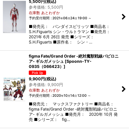
5,500
円
(税込)
参考価格
:
5,500
円
在庫数 あとわずか
予約受付期間
:
2021
06
24
19:00
～
年
月
日
■発売元： バンダイスピリッツ ■商品名：
S.H.Figuarts シン・ウルトラマン ■発売月：
2021年 6月 26日 発売 ■シリーズ：
S.H.Figuarts ■原作名： シン・…
figma Fate/Grand Order -絶対魔獣戦線バビロニ
ア- ギルガメッシュ
[
Spoonn-TY-
0935（066423）
]
9,900
円
(税込)
参考価格
:
9,900
円
在庫数 あとわずか
予約受付期間
:
2020
10
14
12:00
～
年
月
日
■発売元： マックスファクトリー ■商品名：
figma Fate/Grand Order -絶対魔獣戦線バビロニ
ア- ギルガメッシュ ■発売月： 2020年 10月 発
売 ■シリーズ： fig…