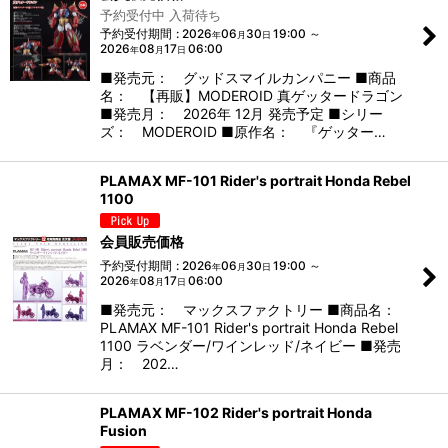
予約受付中 入荷待ち
予約受付期間
:
2026
06
30
19:00
～
年
月
日
2026
08
17
06:00
年
月
日
■発売元： グッドスマイルカンパニー ■商品
名： 【再販】MODEROID 真ゲッタードラゴン
■発売月： 2026年 12月 発売予定 ■シリー
ズ： MODEROID ■原作名： 『ゲッター…
PLAMAX MF-101 Rider's portrait Honda Rebel
1100
会員販売価格
予約受付期間
:
2026
06
30
19:00
～
年
月
日
2026
08
17
06:00
年
月
日
■発売元： マックスファクトリー ■商品名：
PLAMAX MF-101 Rider's portrait Honda Rebel
1100 ラベンダー/ワインレッド/ネイビー ■発売
月： 202…
PLAMAX MF-102 Rider's portrait Honda
Fusion