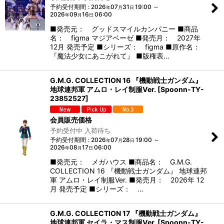
予約受付期間
:
2026
07
31
19:00
～
年
月
日
2026
09
16
06:00
年
月
日
■発売元： グッドスマイルカンパニー ■商品
名： figma マジアベーゼ ■発売月： 2027年
12月 発売予定 ■シリーズ： figma ■原作名：
『魔法少女にあこがれて』 ■版権表…
G.M.G. COLLECTION 16 『機動戦士ガンダム』
地球連邦軍 アムロ・レイ制服Ver.
[
Spoonn-TY-
23852527
]
会員販売価格
予約受付中 入荷待ち
予約受付期間
:
2026
07
28
19:00
～
年
月
日
2026
08
17
06:00
年
月
日
■発売元： メガハウス ■商品名： G.M.G.
COLLECTION 16 『機動戦士ガンダム』 地球連邦
軍 アムロ・レイ制服Ver. ■発売月： 2026年 12
月 発売予定 ■シリーズ： …
G.M.G. COLLECTION 17 『機動戦士ガンダム』
地球連邦軍 セイラ・マス制服Ver.
[
Spoonn-TY-