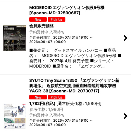
MODEROID エヴァンゲリオン仮設5号機
[
Spoonn-MD-32590687
]
会員販売価格
予約受付中 入荷待ち
予約受付期間
:
2026
07
31
19:00
～
年
月
日
2026
09
07
06:00
年
月
日
■発売元： グッドスマイルカンパニー ■商品
名： MODEROID エヴァンゲリオン仮設5号機 ■
発売月： 2027年 4月 発売予定 ■シリーズ：
MODEROID ■原作名： 『ヱヴァンゲ…
SYUTO Tiny Scale 1/350 『ヱヴァンゲリヲン新
劇場版』 近接航空支援用垂直離着陸対地攻撃機
YAGR-3B
[
Spoonn-MD-20730717
]
1,782
円
(税込)
[
通常販売価格
:
1,980
円
]
参考価格
:
1,980
円
予約受付中 入荷待ち
予約受付期間
:
2026
07
31
19:00
～
年
月
日
2026
09
07
06:00
年
月
日