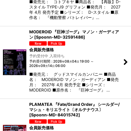
■発売元： コトブキヤ ■商品名： 【再販】D-
スタイル TYPE-J9 グリフォン ■発売月： 2027
年 4月 発売予定 ■シリーズ： D-スタイル ■原
作名： 『機動警察 パトレイバー』…
MODEROID 『巨神ゴーグ』 マノン・ガーディア
ン
[
Spoonn-MD-32591486
]
会員販売価格
予約受付中 入荷待ち
予約受付期間
:
2026
08
04
19:00
～
年
月
日
2026
09
14
06:00
年
月
日
■発売元： グッドスマイルカンパニー ■商品
名： MODEROID マノン・ガーディアン ■発売
月： 2027年 4月 発売予定 ■シリーズ：
MODEROID ■原作名： 『巨神ゴーグ』 …
PLAMATEA 『Fate/Grand Order』 シールダー/
マシュ・キリエライト〔オルテナウス〕
[
Spoonn-MD-84015742
]
会員販売価格