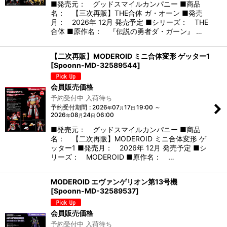
■発売元： グッドスマイルカンパニー ■商品
名： 【三次再販】THE合体 ガ・オーン ■発売
月： 2026年 12月 発売予定 ■シリーズ： THE
合体 ■原作名： 『伝説の勇者ダ・ガーン』 …
【二次再販】MODEROID ミニ合体変形 ゲッター1
[
Spoonn-MD-32589544
]
会員販売価格
予約受付中 入荷待ち
予約受付期間
:
2026
07
17
19:00
～
年
月
日
2026
08
24
06:00
年
月
日
■発売元： グッドスマイルカンパニー ■商品
名： 【二次再販】MODEROID ミニ合体変形 ゲ
ッター1 ■発売月： 2026年 12月 発売予定 ■シ
リーズ： MODEROID ■原作名： …
MODEROID エヴァンゲリオン第13号機
[
Spoonn-MD-32589537
]
会員販売価格
予約受付中 入荷待ち