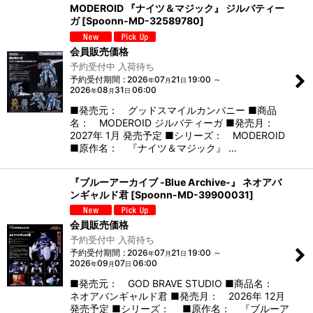
MODEROID 『ナイツ＆マジック』 ジルバティー
ガ
[
Spoonn-MD-32589780
]
会員販売価格
予約受付中 入荷待ち
予約受付期間
:
2026
07
21
19:00
～
年
月
日
2026
08
31
06:00
年
月
日
■発売元： グッドスマイルカンパニー ■商品
名： MODEROID ジルバティーガ ■発売月：
2027年 1月 発売予定 ■シリーズ： MODEROID
■原作名： 『ナイツ＆マジック』 …
『ブルーアーカイブ -Blue Archive-』 ネオアバ
ンギャルド君
[
Spoonn-MD-39900031
]
会員販売価格
予約受付中 入荷待ち
予約受付期間
:
2026
07
21
19:00
～
年
月
日
2026
09
07
06:00
年
月
日
■発売元： GOD BRAVE STUDIO ■商品名：
ネオアバンギャルド君 ■発売月： 2026年 12月
発売予定 ■シリーズ： ■原作名： 『ブルーア