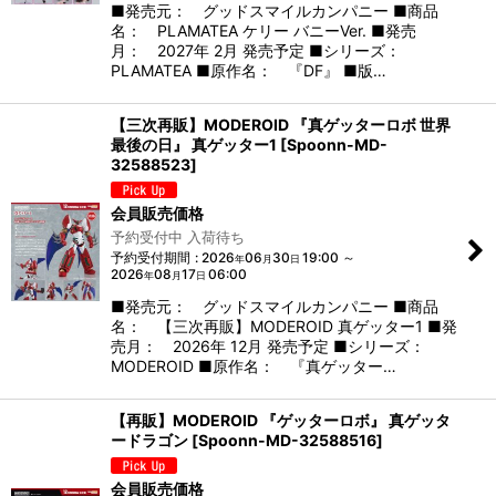
■発売元： グッドスマイルカンパニー ■商品
名： PLAMATEA ケリー バニーVer. ■発売
月： 2027年 2月 発売予定 ■シリーズ：
PLAMATEA ■原作名： 『DF』 ■版…
【三次再販】MODEROID 『真ゲッターロボ 世界
最後の日』 真ゲッター1
[
Spoonn-MD-
32588523
]
会員販売価格
予約受付中 入荷待ち
予約受付期間
:
2026
06
30
19:00
～
年
月
日
2026
08
17
06:00
年
月
日
■発売元： グッドスマイルカンパニー ■商品
名： 【三次再販】MODEROID 真ゲッター1 ■発
売月： 2026年 12月 発売予定 ■シリーズ：
MODEROID ■原作名： 『真ゲッター…
【再販】MODEROID 『ゲッターロボ』 真ゲッタ
ードラゴン
[
Spoonn-MD-32588516
]
会員販売価格