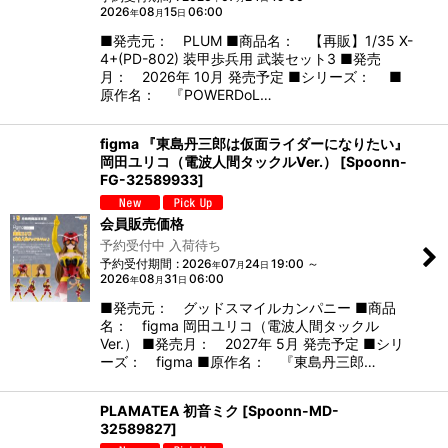
2026
08
15
06:00
年
月
日
■発売元： PLUM ■商品名： 【再販】1/35 X-
4+(PD-802) 装甲歩兵用 武装セット3 ■発売
月： 2026年 10月 発売予定 ■シリーズ： ■
原作名： 『POWERDoL…
figma 『東島丹三郎は仮面ライダーになりたい』
岡田ユリコ（電波人間タックルVer.）
[
Spoonn-
FG-32589933
]
会員販売価格
予約受付中 入荷待ち
予約受付期間
:
2026
07
24
19:00
～
年
月
日
2026
08
31
06:00
年
月
日
■発売元： グッドスマイルカンパニー ■商品
名： figma 岡田ユリコ（電波人間タックル
Ver.） ■発売月： 2027年 5月 発売予定 ■シリ
ーズ： figma ■原作名： 『東島丹三郎…
PLAMATEA 初音ミク
[
Spoonn-MD-
32589827
]