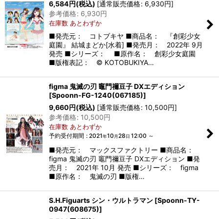
6,584
円
(税込)
[
通常販売価格
:
6,930
円
]
参考価格
:
6,930
円
在庫数 あとわずか
■発売元： コトブキヤ ■商品名： 『創彩少女
庭園』 結城まどか[水着] ■発売月： 2022年 9月
発売 ■シリーズ： ■原作名： 創彩少女庭園
■版権表記： © KOTOBUKIYA…
figma 鬼滅の刃 竈門禰豆子 DXエディション
[
Spoonn-FG-1240(067185)
]
9,660
円
(税込)
[
通常販売価格
:
10,500
円
]
参考価格
:
10,500
円
在庫数 あとわずか
予約受付期間
:
2021
10
28
12:00
～
年
月
日
■発売元： マックスファクトリー ■商品名：
figma 鬼滅の刃 竈門禰豆子 DXエディション ■発
売月： 2021年 10月 発売 ■シリーズ： figma
■原作名： 鬼滅の刃 ■版権…
S.H.Figuarts シン・ウルトラマン
[
Spoonn-TY-
0947(608675)
]