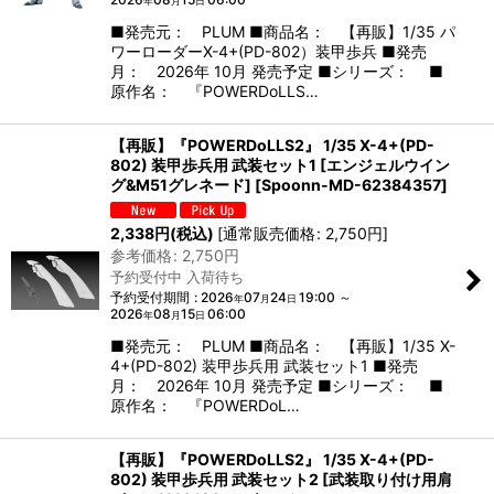
年
月
日
■発売元： PLUM ■商品名： 【再販】1/35 パ
ワーローダーX-4+(PD-802）装甲歩兵 ■発売
月： 2026年 10月 発売予定 ■シリーズ： ■
原作名： 『POWERDoLLS…
【再販】『POWERDoLLS2』 1/35 X-4+(PD-
802) 装甲歩兵用 武装セット1 [エンジェルウイン
グ&M51グレネード]
[
Spoonn-MD-62384357
]
2,338
円
(税込)
[
通常販売価格
:
2,750
円
]
参考価格
:
2,750
円
予約受付中 入荷待ち
予約受付期間
:
2026
07
24
19:00
～
年
月
日
2026
08
15
06:00
年
月
日
■発売元： PLUM ■商品名： 【再販】1/35 X-
4+(PD-802) 装甲歩兵用 武装セット1 ■発売
月： 2026年 10月 発売予定 ■シリーズ： ■
原作名： 『POWERDoL…
【再販】『POWERDoLLS2』 1/35 X-4+(PD-
802) 装甲歩兵用 武装セット2 [武装取り付け用肩