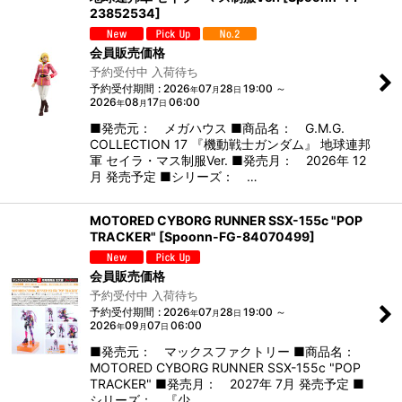
23852534
]
会員販売価格
予約受付中 入荷待ち
予約受付期間
:
2026
07
28
19:00
～
年
月
日
2026
08
17
06:00
年
月
日
■発売元： メガハウス ■商品名： G.M.G.
COLLECTION 17 『機動戦士ガンダム』 地球連邦
軍 セイラ・マス制服Ver. ■発売月： 2026年 12
月 発売予定 ■シリーズ： …
MOTORED CYBORG RUNNER SSX-155c "POP
TRACKER"
[
Spoonn-FG-84070499
]
会員販売価格
予約受付中 入荷待ち
予約受付期間
:
2026
07
28
19:00
～
年
月
日
2026
09
07
06:00
年
月
日
■発売元： マックスファクトリー ■商品名：
MOTORED CYBORG RUNNER SSX-155c "POP
TRACKER" ■発売月： 2027年 7月 発売予定 ■
シリーズ： 『少…