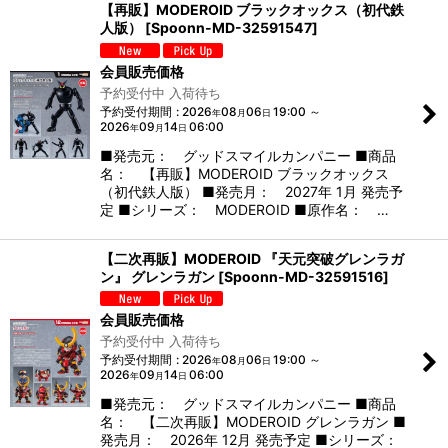
【再販】MODEROID ブラックオックス（初代鉄
人版）
[
Spoonn-MD-32591547
]
会員販売価格
予約受付中 入荷待ち
予約受付期間
:
2026
08
06
19:00
～
年
月
日
2026
09
14
06:00
年
月
日
■発売元： グッドスマイルカンパニー ■商品
名： 【再販】MODEROID ブラックオックス
（初代鉄人版） ■発売月： 2027年 1月 発売予
定 ■シリーズ： MODEROID ■原作名： …
【二次再販】MODEROID 『天元突破グレンラガ
ン』 グレンラガン
[
Spoonn-MD-32591516
]
会員販売価格
予約受付中 入荷待ち
予約受付期間
:
2026
08
06
19:00
～
年
月
日
2026
09
14
06:00
年
月
日
■発売元： グッドスマイルカンパニー ■商品
名： 【二次再販】MODEROID グレンラガン ■
発売月： 2026年 12月 発売予定 ■シリーズ：