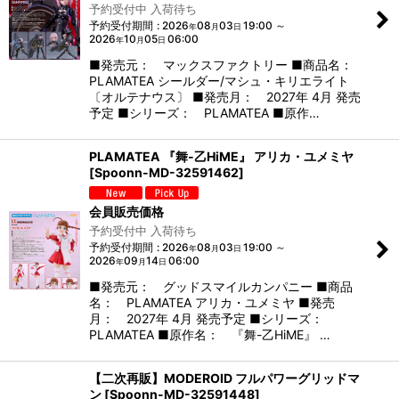
予約受付中 入荷待ち
予約受付期間
:
2026
08
03
19:00
～
年
月
日
2026
10
05
06:00
年
月
日
■発売元： マックスファクトリー ■商品名：
PLAMATEA シールダー/マシュ・キリエライト
〔オルテナウス〕 ■発売月： 2027年 4月 発売
予定 ■シリーズ： PLAMATEA ■原作…
PLAMATEA 『舞-乙HiME』 アリカ・ユメミヤ
[
Spoonn-MD-32591462
]
会員販売価格
予約受付中 入荷待ち
予約受付期間
:
2026
08
03
19:00
～
年
月
日
2026
09
14
06:00
年
月
日
■発売元： グッドスマイルカンパニー ■商品
名： PLAMATEA アリカ・ユメミヤ ■発売
月： 2027年 4月 発売予定 ■シリーズ：
PLAMATEA ■原作名： 『舞-乙HiME』 …
【二次再販】MODEROID フルパワーグリッドマ
ン
[
Spoonn-MD-32591448
]