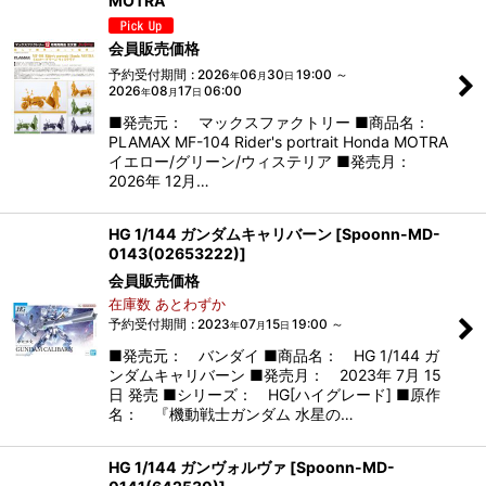
MOTRA
会員販売価格
予約受付期間
:
2026
06
30
19:00
～
年
月
日
2026
08
17
06:00
年
月
日
■発売元： マックスファクトリー ■商品名：
PLAMAX MF-104 Rider's portrait Honda MOTRA
イエロー/グリーン/ウィステリア ■発売月：
2026年 12月…
HG 1/144 ガンダムキャリバーン
[
Spoonn-MD-
0143(02653222)
]
会員販売価格
在庫数 あとわずか
予約受付期間
:
2023
07
15
19:00
～
年
月
日
■発売元： バンダイ ■商品名： HG 1/144 ガ
ンダムキャリバーン ■発売月： 2023年 7月 15
日 発売 ■シリーズ： HG[ハイグレード] ■原作
名： 『機動戦士ガンダム 水星の…
HG 1/144 ガンヴォルヴァ
[
Spoonn-MD-