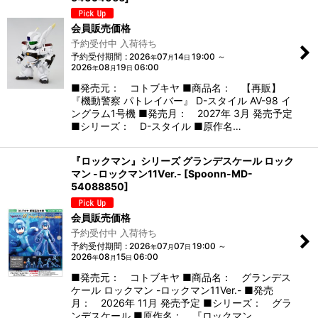
会員販売価格
予約受付中 入荷待ち
予約受付期間
:
2026
07
14
19:00
～
年
月
日
2026
08
19
06:00
年
月
日
■発売元： コトブキヤ ■商品名： 【再販】
『機動警察 パトレイバー』 D-スタイル AV-98 イ
ングラム1号機 ■発売月： 2027年 3月 発売予定
■シリーズ： D-スタイル ■原作名…
『ロックマン』シリーズ グランデスケール ロック
マン -ロックマン11Ver.-
[
Spoonn-MD-
54088850
]
会員販売価格
予約受付中 入荷待ち
予約受付期間
:
2026
07
07
19:00
～
年
月
日
2026
08
15
06:00
年
月
日
■発売元： コトブキヤ ■商品名： グランデス
ケール ロックマン -ロックマン11Ver.- ■発売
月： 2026年 11月 発売予定 ■シリーズ： グラ
ンデスケール ■原作名： 『ロックマン…