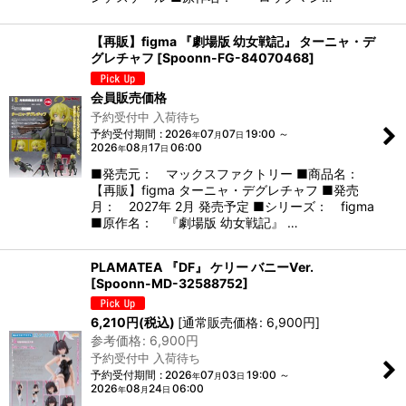
【再販】figma 『劇場版 幼女戦記』 ターニャ・デ
グレチャフ
[
Spoonn-FG-84070468
]
会員販売価格
予約受付中 入荷待ち
予約受付期間
:
2026
07
07
19:00
～
年
月
日
2026
08
17
06:00
年
月
日
■発売元： マックスファクトリー ■商品名：
【再販】figma ターニャ・デグレチャフ ■発売
月： 2027年 2月 発売予定 ■シリーズ： figma
■原作名： 『劇場版 幼女戦記』 …
PLAMATEA 『DF』 ケリー バニーVer.
[
Spoonn-MD-32588752
]
6,210
円
(税込)
[
通常販売価格
:
6,900
円
]
参考価格
:
6,900
円
予約受付中 入荷待ち
予約受付期間
:
2026
07
03
19:00
～
年
月
日
2026
08
24
06:00
年
月
日