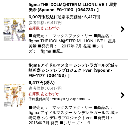
figma THE IDOLM@STER MILLION LIVE！ 星井
美希
[
Spoonn-FG-1190（064733）
]
6,097
円
(税込)
[
通常販売価格
:
6,417
円
]
参考価格
:
6,417
円
在庫数 あとわずか
■発売元： マックスファクトリー ■商品名：
figma THE IDOLM@STER MILLION LIVE！ 星井
美希 ■発売月： 2017年 7月 発売 ■シリー
ズ： figma ■原…
figma アイドルマスター シンデレラガールズ 城ヶ
崎莉嘉 シンデレラプロジェクトver.
[
Spoonn-
FG-1177（064153）
]
6,417
円
(税込)
参考価格
:
6,417
円
在庫数 あとわずか
予約受付期間
:
2016
07
29
19:00
～
年
月
日
■発売元： マックスファクトリー ■商品名：
figma アイドルマスター シンデレラガールズ 城ヶ
崎莉嘉 シンデレラプロジェクトver. ■発売月：
2016年 7月 発売 ■シリーズ： fi…