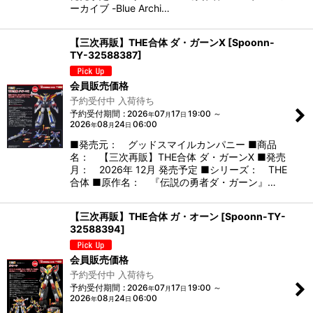
ーカイブ -Blue Archi…
【三次再販】THE合体 ダ・ガーンX
[
Spoonn-
TY-32588387
]
会員販売価格
予約受付中 入荷待ち
予約受付期間
:
2026
07
17
19:00
～
年
月
日
2026
08
24
06:00
年
月
日
■発売元： グッドスマイルカンパニー ■商品
名： 【三次再販】THE合体 ダ・ガーンX ■発売
月： 2026年 12月 発売予定 ■シリーズ： THE
合体 ■原作名： 『伝説の勇者ダ・ガーン』…
【三次再販】THE合体 ガ・オーン
[
Spoonn-TY-
32588394
]
会員販売価格
予約受付中 入荷待ち
予約受付期間
:
2026
07
17
19:00
～
年
月
日
2026
08
24
06:00
年
月
日