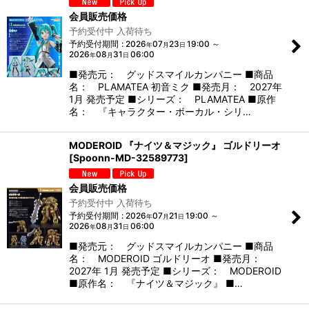
会員販売価格
予約受付中 入荷待ち
予約受付期間
:
2026
07
23
19:00
～
年
月
日
2026
08
31
06:00
年
月
日
■発売元： グッドスマイルカンパニー ■商品
名： PLAMATEA 初音ミク ■発売月： 2027年
1月 発売予定 ■シリーズ： PLAMATEA ■原作
名： 『キャラクター・ボーカル・シリ…
MODEROID 『ナイツ＆マジック』 ゴルドリーオ
[
Spoonn-MD-32589773
]
会員販売価格
予約受付中 入荷待ち
予約受付期間
:
2026
07
21
19:00
～
年
月
日
2026
08
31
06:00
年
月
日
■発売元： グッドスマイルカンパニー ■商品
名： MODEROID ゴルドリーオ ■発売月：
2027年 1月 発売予定 ■シリーズ： MODEROID
■原作名： 『ナイツ＆マジック』 ■…