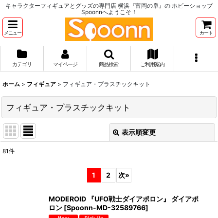
キャラクターフィギュアとグッズの専門店 横浜『富岡の阜』の ホビーショップ
Spoonnへようこそ！
メニュー
カート
カテゴリ
マイページ
商品検索
ご利用案内
ホーム
>
フィギュア
>
フィギュア・プラスチックキット
フィギュア・プラスチックキット
表示順変更
閉じる
81
件
表示数
:
1
2
次
»
並び順
:
MODEROID 『UFO戦士ダイアポロン』 ダイアポ
ロン
[
Spoonn-MD-32589766
]
絞り込む