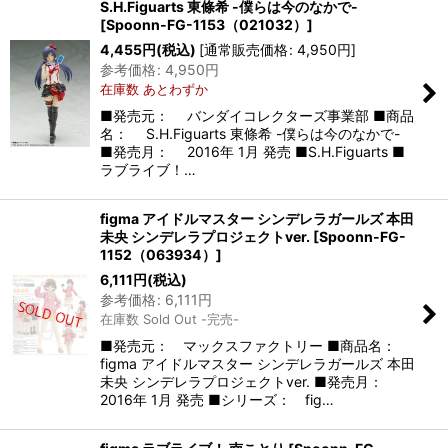
S.H.Figuarts 東條希 -僕らは今のなかで-
[
Spoonn-FG-1153（021032）
]
4,455
円
(税込)
[
通常販売価格
:
4,950
円
]
参考価格
:
4,950
円
在庫数 あとわずか
■発売元： バンダイコレクターズ事業部 ■商品
名： S.H.Figuarts 東條希 -僕らは今のなかで-
■発売月： 2016年 1月 発売 ■S.H.Figuarts ■
ラブライブ！…
figma アイドルマスター シンデレラガールズ 本田
未央 シンデレラプロジェクトver.
[
Spoonn-FG-
1152（063934）
]
6,111
円
(税込)
参考価格
:
6,111
円
在庫数 Sold Out -完売-
■発売元： マックスファクトリー ■商品名：
figma アイドルマスター シンデレラガールズ 本田
未央 シンデレラプロジェクトver. ■発売月：
2016年 1月 発売 ■シリーズ： fig…