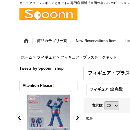
キャラクターフィギュアとキットの専門店 横浜『富岡の阜』の ホビーショップ
商品カテゴリ一覧
New Reservations Item
It
ホーム
>
フィギュア
>
フィギュア・プラスチックキット
Tweets by Spoonn_shop
フィギュア・プラス
Attention Please！
フィギュア (全商品)
表示数
:
81
件