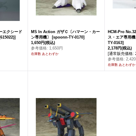
イダーエクシード
MS In Action ガザＣ〔ハマーン・カー
HCM-Pro N
615022)
]
ン専用機〕
[
spoonn-TY-0170
]
ス・エア専用機
1,650円
(税込)
TY-0163
]
参考価格
:
1,650円
2,178円
(税込)
[
通常販売価格
:
在庫数 あとわずか
参考価格
:
2,42
在庫数 あとわずか