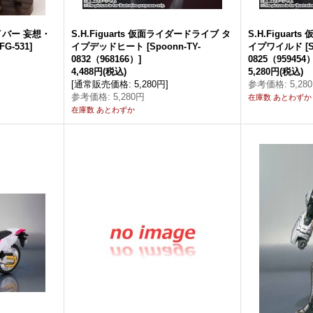
a セイバー 妄想・
S.H.Figuarts 仮面ライダードライブ タ
S.H.Figuar
FG-531
]
イプデッドヒート
[
Spoonn-TY-
イプワイルド
[
0832（968166）
]
0825（959454
4,488円
(税込)
5,280円
(税込)
[
通常販売価格
:
5,280円
]
参考価格
:
5,28
参考価格
:
5,280円
在庫数 あとわずか
在庫数 あとわずか