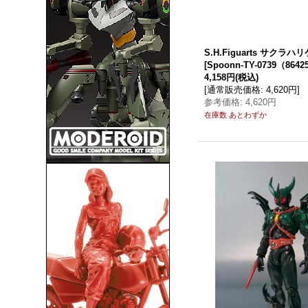
S.H.Figuarts サクラハ
[
Spoonn-TY-0739（8642
4,158円
(税込)
[
通常販売価格
:
4,620円
]
参考価格
:
4,620円
在庫数 あとわずか