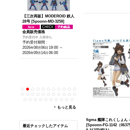
O戦士ダイア
【三次再販】MODEROID 鉄人
【再販】MODEROID ブラッ
ン
28号
[
Spoonn-MD-3258
]
オックス（初代鉄人版）
[
Spoonn-MD-32591547
]
会員販売価格
会員販売価格
予約受付中 入荷待ち
予約受付期間
:
予約受付中 入荷待ち
2026
08
06
19:00
～
予約受付期間
:
年
月
日
0
～
2026
09
14
06:00
2026
08
06
19:00
～
年
月
日
年
月
日
0
2026
09
14
06:00
年
月
日
もっと見る
figma 艦隊これくしょん 
[
Spoonn-FG-1142（063
最近チェックしたアイテム