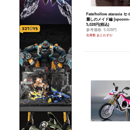
Fate/hollow ataraxi
麗しのメイド編
[
spoonn-
5,028円
(税込)
参考価格
:
5,028円
在庫数 あとわずか