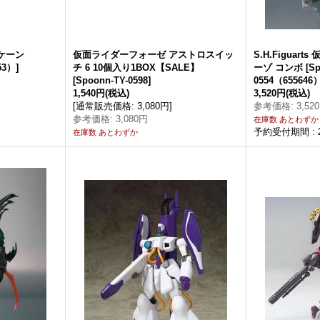
リケーン
仮面ライダーフォーゼ アストロスイッ
S.H.Figuar
53）
]
チ 6 10個入り1BOX【SALE】
ーゾ コンボ
[
Sp
[
Spoonn-TY-0598
]
0554（655646
1,540円
(税込)
3,520円
(税込)
[
通常販売価格
:
3,080円
]
参考価格
:
3,52
参考価格
:
3,080円
在庫数 あとわずか
予約受付期間
:
在庫数 あとわずか