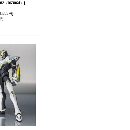
082（063064）
]
4,583円
]
3円