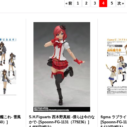
«
前
1
2
3
4
5
次
»
ク
【二次再販】MODEROID 『天
ねんどろいど 『崩壊：スター
【
元突破グレンラガン』 グレン
レイル』 ホタル
[
Spoonn-FG-
R
ラガン
[
Spoonn-MD-
32590243
]
32
32591516
]
会員販売価格
会
会員販売価格
予約受付中 入荷待ち
予
予約受付期間
:
予
予約受付中 入荷待ち
予約受付期間
:
2026
08
06
19:00
～
20
年
月
日
2026
08
06
19:00
～
2026
09
16
06:00
20
年
月
日
年
月
日
2026
09
14
06:00
年
月
日
-艦これ- 雪風
S.H.Figuarts 西木野真姫 -僕らは今のな
figma ラブ
750）
]
かで-
[
Spoonn-FG-1131（779236）
]
[
Spoonn-FG-1