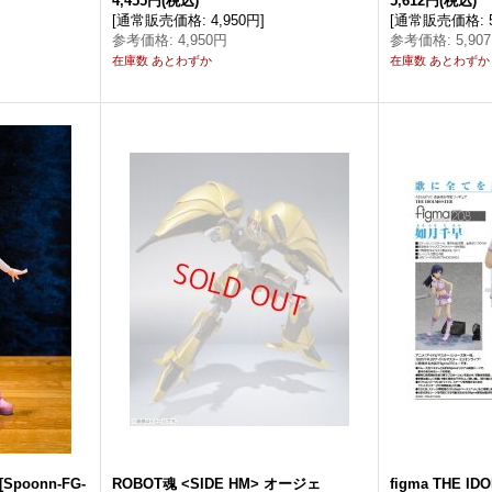
4,455円
(税込)
5,612円
(税込)
[
通常販売価格
:
4,950円
]
[
通常販売価格
:
参考価格
:
4,950円
参考価格
:
5,90
在庫数 あとわずか
在庫数 あとわずか
[
Spoonn-FG-
ROBOT魂 <SIDE HM> オージェ
figma THE 