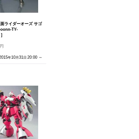
ts 仮面ライダーオーズ サゴ
oonn-TY-
）
]
0円
2015
10
31
20:00
～
年
月
日