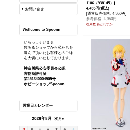
1106（938145）
]
4,455円
(税込)
お問い合せ
[
通常販売価格
:
4,950円
]
参考価格
:
4,950円
在庫数 あとわずか
Wellcome to Spoonn
いらっしゃいませ
数あるショップから私たちを
選んで頂いたお客様とのご縁
を大切にいたしております。
神奈川県公安委員会公認
古物商許可証
第451340004905号
ホビーショップSpoonn
営業日カレンダー
2026年8月
次月»
日
月
火
水
木
金
土