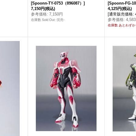
[
Spoonn-TY-0753（896087）
]
[
Spoonn-FG-1
7,150円
(税込)
4,125円
(税込)
参考価格
:
7,150円
[
通常販売価格
:
参考価格
:
4,58
在庫数 Sold Out -完売-
在庫数 あとわずか