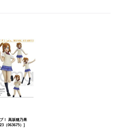
再販】ねんどろいど 『OMO
【再販】ねんどろいど 『GUIL
【再販】ね
I』 バジル
[
Spoonn-FG-
TY GEAR -STRIVE-』 ラムレ
l Beats
590731
]
ザル=ヴァレンタイン
[
Spoonn-F
[
Spoonn-FG-32591523
]
員販売価格
会員販売価
会員販売価格
約受付中 入荷待ち
予約受付中 
約受付期間
:
予約受付
予約受付中 入荷待ち
26
08
06
19:00
～
予約受付期間
:
2026
08
年
月
日
年
月
26
09
14
06:00
2026
08
06
19:00
～
2026
09
年
月
日
年
月
日
年
月
2026
09
14
06:00
年
月
日
ライブ！ 高坂穂乃果
123（063675）
]