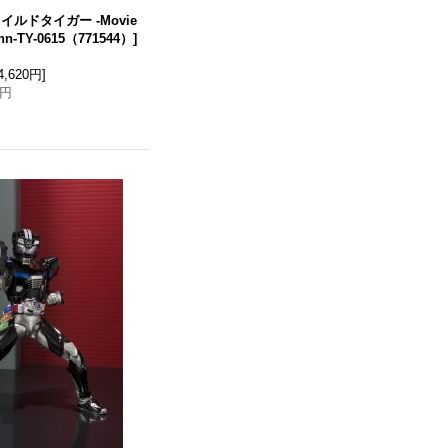
s ワイルドタイガー -Movie
nn-TY-0615（771544）
]
4,620円
]
0円