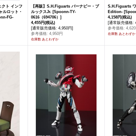
クト インフ
【再販】S.H.Figuarts バーナビー・ブ
S.H.Figuart
ャルロット・
ルックスJr.
[
Spoonn-TY-
Edition-
[
Spoo
nn-FG-
0616（694706）
]
4,158円
(税込)
4,455円
(税込)
[
通常販売価格
:
[
通常販売価格
:
4,950円
]
参考価格
:
4,62
参考価格
:
4,950円
在庫数 あとわずか
在庫数 あとわずか