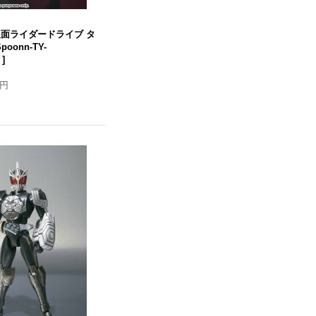
ts 仮面ライダードライブ タ
Spoonn-TY-
）
]
0円