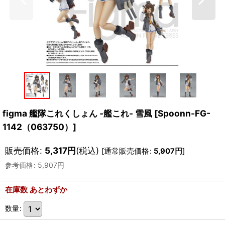
figma 艦隊これくしょん -艦これ- 雪風
[
Spoonn-FG-
1142（063750）
]
販売価格
:
5,317
円
(税込)
[
通常販売価格
:
5,907
円
]
参考価格
:
5,907
円
在庫数 あとわずか
数量
: