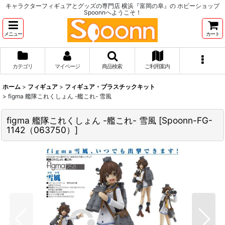
キャラクターフィギュアとグッズの専門店 横浜『富岡の阜』の ホビーショップ
Spoonnへようこそ！
メニュー
カート
カテゴリ
マイページ
商品検索
ご利用案内
ホーム
>
フィギュア
>
フィギュア・プラスチックキット
>
figma 艦隊これくしょん -艦これ- 雪風
figma 艦隊これくしょん -艦これ- 雪風
[
Spoonn-FG-
1142（063750）
]