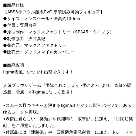
■商品仕様
【ABS&非フタル酸系PVC 塗装済み可動フィギュア】
●サイズ：ノンスケール・全高約130mm
●付属：専用台座
●原型制作：マックスファクトリー（SF345・タイゾウ）
●制作協力：浅井真紀
●発売元：マックスファクトリー
●販売元：グッドスマイルカンパニー
■商品説明
figma雪風、いつでも出撃できます！
人気ブラウザゲーム『艦隊これくしょん -艦これ-』より、奇跡の駆
逐艦「雪風」がfigmaになって登場！
•スムーズ且つキチッと決まるfigmaオリジナル関節パーツで、あら
ゆるシーンを再現。
•表情は愛らしい「笑顔」や戦闘時の「攻撃顔」に加え、「目閉じ笑
顔」をご用意いたしました。
•付属品には「連装砲」や「四連装魚雷発射管」に加え、トレードマ