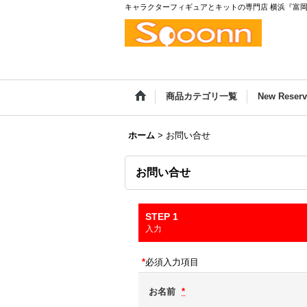
キャラクターフィギュアとキットの専門店 横浜『富岡の
商品カテゴリ一覧
New Reserv
ホーム
>
お問い合せ
お問い合せ
STEP 1
入力
*
必須入力項目
お名前
*