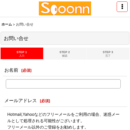
ホーム
>
お問い合せ
お問い合せ
STEP 1
STEP 2
STEP 3
入力
確認
完了
お名前
[
必須
]
メールアドレス
[
必須
]
Hotmail,Yahooなどのフリーメールをご利用の場合、迷惑メー
ルとして処理される可能性がございます。
フリーメール以外のご登録をお勧めします。