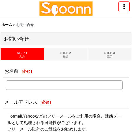
ホーム
>
お問い合せ
お問い合せ
STEP 1
STEP 2
STEP 3
入力
確認
完了
お名前
[
必須
]
メールアドレス
[
必須
]
Hotmail,Yahooなどのフリーメールをご利用の場合、迷惑メー
ルとして処理される可能性がございます。
フリーメール以外のご登録をお勧めします。